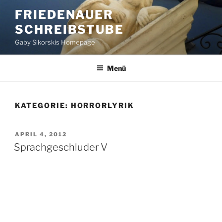
Zum
FRIEDENAUER
Inhalt
SCHREIBSTUBE
springen
Gaby Sikorskis Homepage
Menü
KATEGORIE:
HORRORLYRIK
VERÖFFENTLICHT
APRIL 4, 2012
AM
Sprachgeschluder V