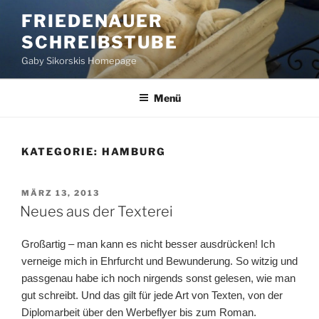
Zum
FRIEDENAUER
Inhalt
SCHREIBSTUBE
springen
Gaby Sikorskis Homepage
Menü
KATEGORIE:
HAMBURG
VERÖFFENTLICHT
MÄRZ 13, 2013
AM
Neues aus der Texterei
Großartig – man kann es nicht besser ausdrücken! Ich
verneige mich in Ehrfurcht und Bewunderung. So witzig und
passgenau habe ich noch nirgends sonst gelesen, wie man
gut schreibt. Und das gilt für jede Art von Texten, von der
Diplomarbeit über den Werbeflyer bis zum Roman.