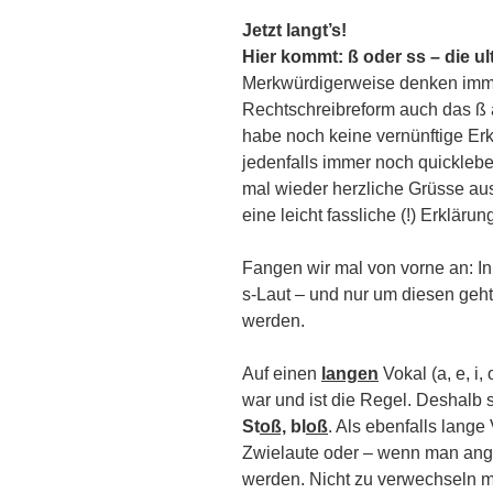
Jetzt langt’s!
Hier kommt: ß oder ss – die u
Merkwürdigerweise denken immer
Rechtschreibreform auch das ß 
habe noch keine vernünftige Erk
jedenfalls immer noch quicklebe
mal wieder herzliche Grüsse aus
eine leicht fassliche (!) Erklärun
Fangen wir mal von vorne an: I
s-Laut – und nur um diesen geht
werden.
Auf einen
langen
Vokal (a, e, i,
war und ist die Regel. Deshalb 
St
oß,
bl
oß
. Als ebenfalls lange
Zwielaute oder – wenn man an
werden. Nicht zu verwechseln mit