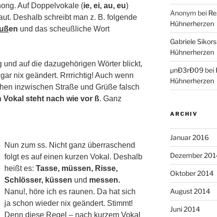
hong. Auf Doppelvokale (
ie, ei, au, eu
)
Anonym
bei
Re
aut. Deshalb schreibt man z. B. folgende
Hühnerherzen
uß
en
und das scheußliche Wort
Gabriele Sikors
Hühnerherzen
und auf die dazugehörigen Wörter blickt,
µnÐ3rÐ09
bei
 ja gar nix geändert. Rrrrichtig! Auch wenn
Hühnerherzen
schen inzwischen Straße und Grüße falsch
 Vokal steht nach wie vor ß
. Ganz
ARCHIV
Januar 2016
Nun zum ss. Nicht ganz überraschend
Dezember 201
folgt es auf einen kurzen Vokal. Deshalb
heißt es:
Tasse, müssen, Risse,
Oktober 2014
Schlösser, küssen
und
messen.
August 2014
Nanu!, höre ich es raunen. Da hat sich
ja schon wieder nix geändert. Stimmt!
Juni 2014
Denn diese Regel – nach kurzem Vokal