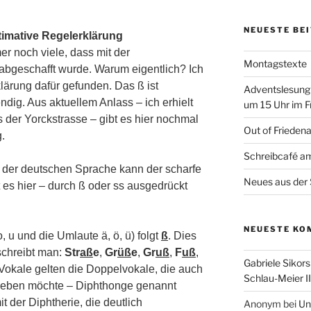
NEUESTE BE
ltimative Regelerklärung
 noch viele, dass mit der
Montagstexte
abgeschafft wurde. Warum eigentlich? Ich
lärung dafür gefunden. Das ß ist
Adventslesung
ndig. Aus aktuellem Anlass – ich erhielt
um 15 Uhr im F
 der Yorckstrasse – gibt es hier nochmal
Out of Frieden
g.
Schreibcafé am
n der deutschen Sprache kann der scharfe
Neues aus der 
 es hier – durch ß oder ss ausgedrückt
NEUESTE KO
 o, u und die Umlaute ä, ö, ü) folgt
ß
. Dies
schreibt man:
Str
aß
e
,
Gr
üß
e
,
Gr
uß
,
F
uß
,
Gabriele Sikors
 Vokale gelten die Doppelvokale, die auch
Schlau-Meier II
geben möchte – Diphthonge genannt
 der Diphtherie, die deutlich
Anonym
bei
Un