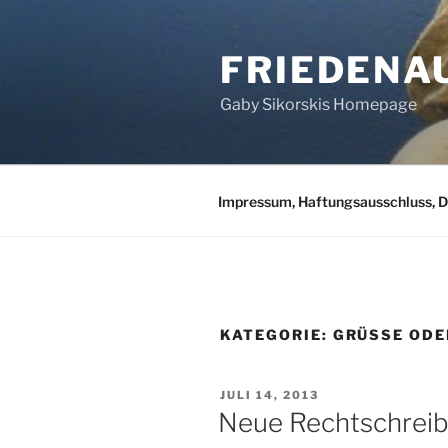
Zum
Inhalt
FRIEDENA
springen
Gaby Sikorskis Homepage
Impressum, Haftungsausschluss, 
KATEGORIE:
GRÜSSE ODE
VERÖFFENTLICHT
JULI 14, 2013
AM
Neue Rechtschreib