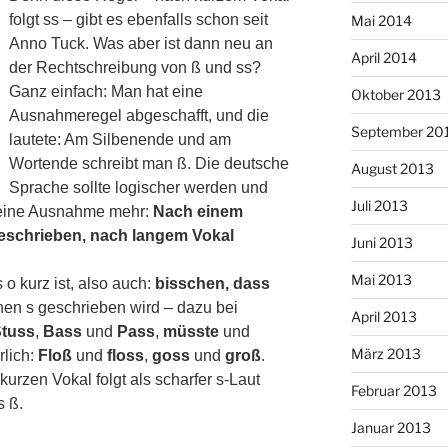
folgt ss – gibt es ebenfalls schon seit
Mai 2014
Anno Tuck.
Was aber ist dann neu an
April 2014
der Rechtschreibung von ß und ss?
Ganz einfach: Man hat eine
Oktober 2013
Ausnahmeregel abgeschafft, und die
September 20
lautete:
Am Silbenende und am
Wortende schreibt man ß.
Die deutsche
August 2013
Sprache sollte logischer werden und
Juli 2013
keine Ausnahme mehr:
Nach einem
eschrieben, nach langem Vokal
Juni 2013
Mai 2013
s o kurz ist, also auch:
bisschen, dass
hen s geschrieben wird – dazu bei
April 2013
tuss
,
Bass
und
Pass
,
müsste
und
März 2013
lich:
Floß
und
floss
,
goss
und
groß
.
rzen Vokal folgt als scharfer s-Laut
Februar 2013
s ß.
Januar 2013