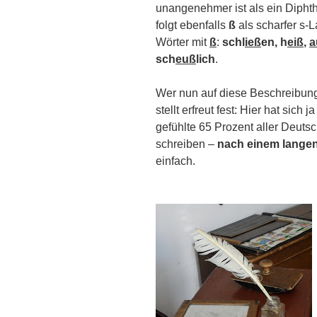
unangenehmer ist als ein Dipht
folgt ebenfalls
ß
als scharfer s-L
Wörter mit
ß
:
schl
ieß
en, h
eiß
,
a
sch
euß
lich
.
Wer nun auf diese Beschreibung 
stellt erfreut fest: Hier hat sich
gefühlte 65 Prozent aller Deut
schreiben –
nach einem langen
einfach.