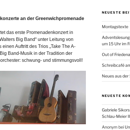
NEUESTE BE
onzerte an der Greenwichpromenade
Montagstexte
rtet das erste Promenadenkonzert in
Adventslesung
t Walters Big Band“ unter Leitung von
um 15 Uhr im F
 einen Auftritt des Trios „Take The A-
Big Band-Musik in der Tradition der
Out of Frieden
orchester: schwung- und stimmungsvoll!
Schreibcafé am
Neues aus der 
NEUESTE KO
Gabriele Sikors
Schlau-Meier II
Anonym
bei
Un