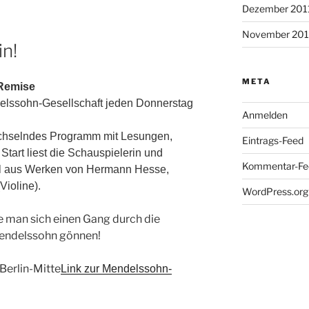
Dezember 201
November 201
in!
META
Remise
elssohn-Gesellschaft jeden Donnerstag
Anmelden
 wechselndes Programm mit Lesungen,
Eintrags-Feed
tart liest die Schauspielerin und
Kommentar-Fe
l aus Werken von Hermann Hesse,
Violine).
WordPress.org
e man sich einen Gang durch die
Mendelssohn gönnen!
Berlin-Mitte
Link zur Mendelssohn-