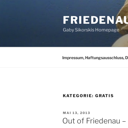
Zum
Inhalt
FRIEDENA
springen
Gaby Sikorskis Homepage
Impressum, Haftungsausschluss, 
KATEGORIE:
GRATIS
VERÖFFENTLICHT
MAI 13, 2013
AM
Out of Friedenau –