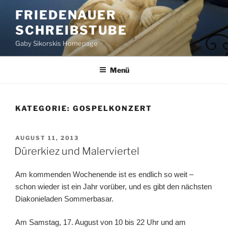
Zum
FRIEDENAUER
Inhalt
SCHREIBSTUBE
springen
Gaby Sikorskis Homepage
Menü
KATEGORIE:
GOSPELKONZERT
VERÖFFENTLICHT
AUGUST 11, 2013
AM
Dürerkiez und Malerviertel
Am kommenden Wochenende ist es endlich so weit –
schon wieder ist ein Jahr vorüber, und es gibt den nächsten
Diakonieladen Sommerbasar.
Am Samstag, 17. August von 10 bis 22 Uhr und am