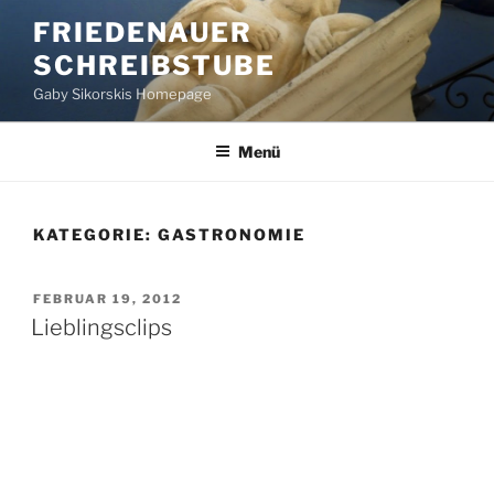
Zum
FRIEDENAUER
Inhalt
SCHREIBSTUBE
springen
Gaby Sikorskis Homepage
Menü
KATEGORIE:
GASTRONOMIE
VERÖFFENTLICHT
FEBRUAR 19, 2012
AM
Lieblingsclips