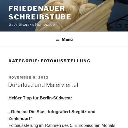
Zum
FRIEDENAUER
Inhalt
SCHREIBSTUBE
springen
Gaby Sikorskis Homepage
Menü
KATEGORIE:
FOTOAUSSTELLUNG
VERÖFFENTLICHT
NOVEMBER 6, 2012
AM
Dürerkiez und Malerviertel
Heißer Tipp für Berlin-Südwest:
„Geheim! Die Stasi fotografiert Steglitz und
Zehlendorf“
Fotoausstellung im Rahmen des 5. Europäischen Monats