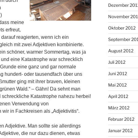
lem durch
Dezember 201
n
)
November 201
 dass meine
Oktober 2012
s erfreut,
arauf reagierten, wenn ich ein
September 20
leich mit zwei Adjektiven kombinierte.
August 2012
in schöner, warmer Sommertag, was ja
, und eine Katastrophe war schrecklich
Juli 2012
 Grunde eine ganz und gar normale
Juni 2012
ag hundert- oder tausendfach über uns
oßmutter ging mit ihrer braven, kleinen
Mai 2012
 grünen Wald.“ – Gähn! Da sehnt man
April 2012
schreckliche Katastrophe nahezu herbei!
benen Verwendung von
März 2012
ir in Fachkreisen als „Adjektivitis“.
Februar 2012
n Adjektive. Man sollte sie allerdings
Januar 2012
Adjektive, die nur dazu dienen, etwas