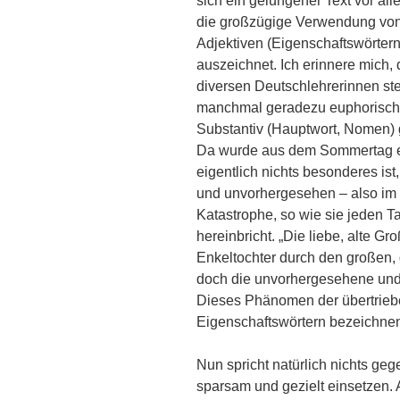
sich ein gelungener Text vor al
die großzügige Verwendung vo
Adjektiven (Eigenschaftswörtern
auszeichnet. Ich erinnere mich,
diversen Deutschlehrerinnen stet
manchmal geradezu euphorisch d
Substantiv (Hauptwort, Nomen) g
Da wurde aus dem Sommertag e
eigentlich nichts besonderes ist
und unvorhergesehen – also im
Katastrophe, so wie sie jeden T
hereinbricht. „Die liebe, alte Gr
Enkeltochter durch den großen,
doch die unvorhergesehene und 
Dieses Phänomen der übertrie
Eigenschaftswörtern bezeichnen w
Nun spricht natürlich nichts gege
sparsam und gezielt einsetzen. 