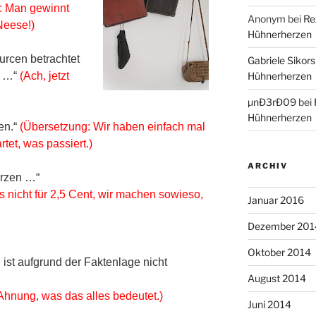
g: Man gewinnt
Anonym
bei
Re
Neese!)
Hühnerherzen
urcen betrachtet
Gabriele Sikors
e …“
(Ach, jetzt
Hühnerherzen
µnÐ3rÐ09
bei
Hühnerherzen
en.“
(Übersetzung: Wir haben einfach mal
et, was passiert.)
ARCHIV
erzen …“
s nicht für 2,5 Cent, wir machen sowieso,
Januar 2016
Dezember 201
Oktober 2014
ist aufgrund der Faktenlage nicht
August 2014
Ahnung, was das alles bedeutet.)
Juni 2014