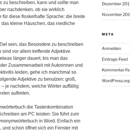
ise zu beschreiben, kann und sollte man
Dezember 201
er nachdenken, ob sie wirklich
November 201
 für diese floskelhafte Sprache: die breite
, das kleine Häuschen, das niedliche
META
 Ziel sein, das Besondere zu beschreiben
Anmelden
sind vor allem treffende Adjektive
 etwas länger dauert, bis man das
Eintrags-Feed
 der Zusammenarbeit mit Autorinnen und
Kommentar-Fe
ktivitis leiden, gehe ich manchmal so
folgende Adjektive zu benutzen: groß,
WordPress.org
ig – je nachdem, welche Wörter auffällig
Texten auftreten.
mwörterbuch die Tastenkombination
 Schreiben am PC leisten: Sie führt zum
nonymwörterbuch in Word. Einfach ein
, und schon öffnet sich ein Fenster mit