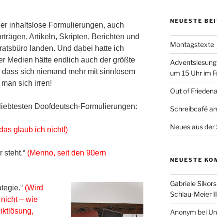
NEUESTE BE
er inhaltslose Formulierungen, auch
rträgen, Artikeln, Skripten, Berichten und
Montagstexte
atsbüro landen. Und dabei hatte ich
cher Medien hätte endlich auch der größte
Adventslesung
, dass sich niemand mehr mit sinnlosem
um 15 Uhr im F
 man sich irren!
Out of Frieden
eliebtesten Doofdeutsch-Formulierungen:
Schreibcafé am
Neues aus der 
das glaub ich nicht!)
 steht.“
(Menno, seit den 90ern
NEUESTE KO
Gabriele Sikors
tegie.“
(Wird
Schlau-Meier II
nicht – wie
iktlösung,
Anonym
bei
Un