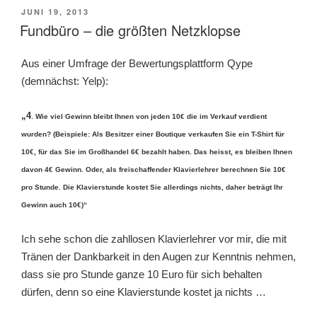
VERÖFFENTLICHT
JUNI 19, 2013
AM
Fundbüro – die größten Netzklopse
Aus einer Umfrage der Bewertungsplattform Qype
(demnächst: Yelp):
„4
. Wie viel Gewinn bleibt Ihnen von jeden 10€ die im Verkauf verdient
wurden? (Beispiele: Als Besitzer einer Boutique verkaufen Sie ein T-Shirt für
10€, für das Sie im Großhandel 6€ bezahlt haben. Das heisst, es bleiben Ihnen
davon 4€ Gewinn. Oder, als freischaffender Klavierlehrer berechnen Sie 10€
pro Stunde. Die Klavierstunde kostet Sie allerdings nichts, daher beträgt Ihr
Gewinn auch 10€)“
Ich sehe schon die zahllosen Klavierlehrer vor mir, die mit
Tränen der Dankbarkeit in den Augen zur Kenntnis nehmen,
dass sie pro Stunde ganze 10 Euro für sich behalten
dürfen, denn so eine Klavierstunde kostet ja nichts …