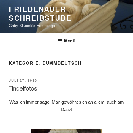
Zum
FRIEDENAUER
Inhalt
SCHREIBSTUBE
springen
Gaby Sikorskis Homepage
Menü
KATEGORIE:
DUMMDEUTSCH
VERÖFFENTLICHT
JULI 27, 2013
AM
Findelfotos
Was ich immer sage: Man gewöhnt sich an allem, auch am
Dativ!