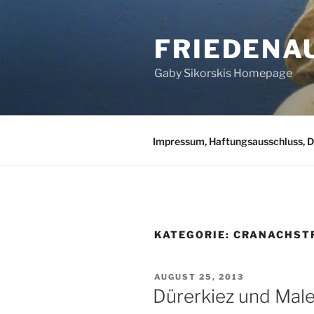
Zum
Inhalt
FRIEDENA
springen
Gaby Sikorskis Homepage
Impressum, Haftungsausschluss, 
KATEGORIE:
CRANACHSTR
VERÖFFENTLICHT
AUGUST 25, 2013
AM
Dürerkiez und Male