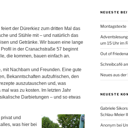
NEUESTE BE
Montagstexte
eiert der Dürerkiez zum dritten Mal das
sche und Stühle mit – und natürlich das
Adventslesung
eisen und Getränke. Wir bauen eine lange
um 15 Uhr im F
e Profil in der Cranachstraße 57 beginnt
Out of Frieden
Alle, die kommen, bauen einfach an.
Schreibcafé am
ie, mit Nachbarn und Freunden. Eine gute
Neues aus der 
en, Bekanntschaften aufzufrischen, den
hrezepte auszutauschen und, was
 mal was zu kosten. Im letzten Jahr
NEUESTE KO
sikalische Darbietungen – und so etwas
Gabriele Sikors
Schlau-Meier II
 privat und
alles, was hier bei
Anonym
bei
Un