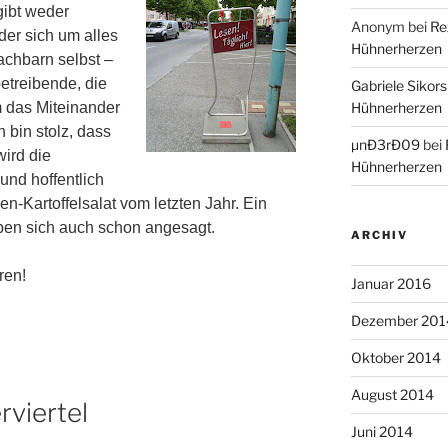
gibt weder
Anonym
bei
Re
der sich um alles
Hühnerherzen
achbarn selbst –
etreibende, die
Gabriele Sikors
 das Miteinander
Hühnerherzen
h bin stolz, dass
µnÐ3rÐ09
bei
wird die
Hühnerherzen
und hoffentlich
n-Kartoffelsalat vom letzten Jahr. Ein
en sich auch schon angesagt.
ARCHIV
ren!
Januar 2016
Dezember 201
Oktober 2014
August 2014
rviertel
Juni 2014