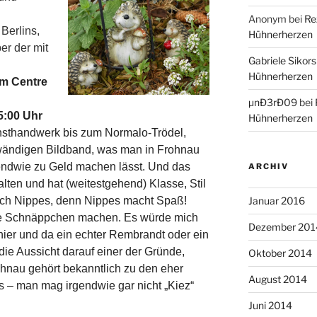
Anonym
bei
Re
Berlins,
Hühnerherzen
er der mit
Gabriele Sikors
Hühnerherzen
im Centre
µnÐ3rÐ09
bei
5:00 Uhr
Hühnerherzen
unsthandwerk bis zum Normalo-Trödel,
ändigen Bildband, was man in Frohnau
endwie zu Geld machen lässt. Und das
ARCHIV
rhalten und hat (weitestgehend) Klasse, Stil
auch Nippes, denn Nippes macht Spaß!
Januar 2016
te Schnäppchen machen. Es würde mich
Dezember 201
hier und da ein echter Rembrandt oder ein
die Aussicht darauf einer der Gründe,
Oktober 2014
ohnau gehört bekanntlich zu den eher
August 2014
 – man mag irgendwie gar nicht „Kiez“
Juni 2014