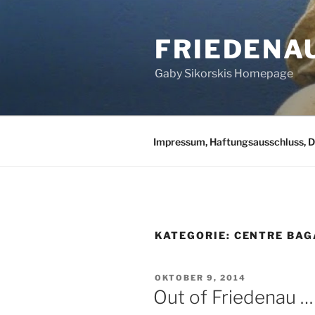
Zum
Inhalt
FRIEDENA
springen
Gaby Sikorskis Homepage
Impressum, Haftungsausschluss, 
KATEGORIE:
CENTRE BAG
VERÖFFENTLICHT
OKTOBER 9, 2014
AM
Out of Friedenau …