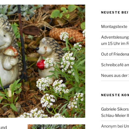
NEUESTE BE
Montagstexte
Adventslesung
um 15 Uhr im F
Out of Frieden
Schreibcafé am
Neues aus der 
NEUESTE KO
Gabriele Sikors
Schlau-Meier II
Anonym
bei
Un
 und