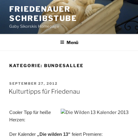
Zum
FRIEDENAUER
Inhalt
SCHREIBSTUBE
springen
Gaby Sikorskis Homepage
Menü
KATEGORIE:
BUNDESALLEE
VERÖFFENTLICHT
SEPTEMBER 27, 2012
AM
Kulturtipps für Friedenau
Cooler Tipp für heiße
Herzen:
Der Kalender
„Die wilden 13“
feiert Premiere: