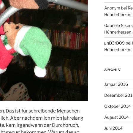
Anonym
bei
Re
Hühnerherzen
Gabriele Sikors
Hühnerherzen
µnÐ3rÐ09
bei
Hühnerherzen
ARCHIV
Januar 2016
Dezember 201
Oktober 2014
en. Das ist für schreibende Menschen
August 2014
lich. Aber nachdem ich mich jahrelang
tte, kam irgendwann der Durchbruch,
Juni 2014
nicht genug bekommen. Warum das so