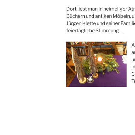
Dort liest man in heimeliger 
Büchern und antiken Möbeln, un
Jürgen Klette und seiner Famili
feiertägliche Stimmung …
A
a
u
i
C
T