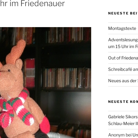
r im Friedenauer
NEUESTE BE
Montagstexte
Adventslesung
um 15 Uhr im F
Out of Frieden
Schreibcafé am
Neues aus der 
NEUESTE KO
Gabriele Sikors
Schlau-Meier II
Anonym
bei
Un