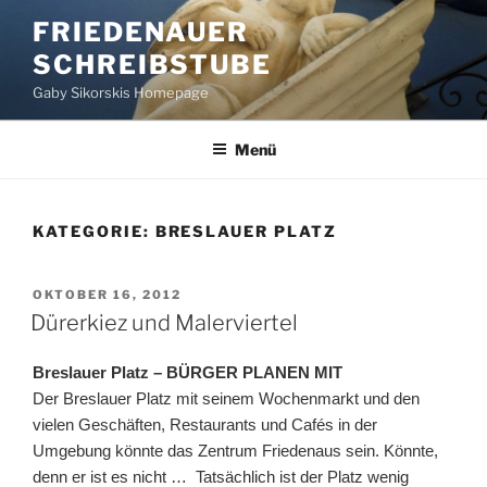
Zum
FRIEDENAUER
Inhalt
SCHREIBSTUBE
springen
Gaby Sikorskis Homepage
Menü
KATEGORIE:
BRESLAUER PLATZ
VERÖFFENTLICHT
OKTOBER 16, 2012
AM
Dürerkiez und Malerviertel
Breslauer Platz – BÜRGER PLANEN MIT
Der Breslauer Platz mit seinem Wochenmarkt und den
vielen Geschäften, Restaurants und Cafés in der
Umgebung könnte das Zentrum Friedenaus sein. Könnte,
denn er ist es nicht … Tatsächlich ist der Platz wenig