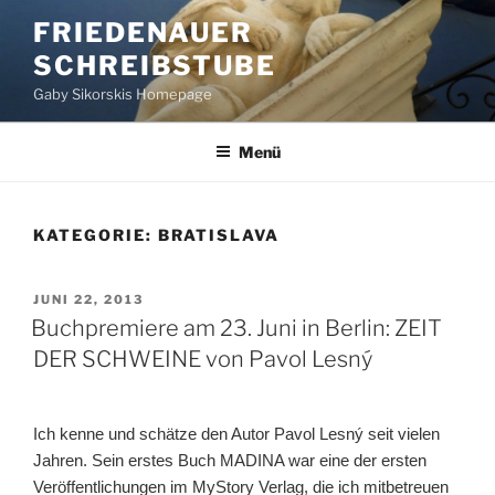
Zum
FRIEDENAUER
Inhalt
SCHREIBSTUBE
springen
Gaby Sikorskis Homepage
Menü
KATEGORIE:
BRATISLAVA
VERÖFFENTLICHT
JUNI 22, 2013
AM
Buchpremiere am 23. Juni in Berlin: ZEIT
DER SCHWEINE von Pavol Lesný
Ich kenne und schätze den Autor Pavol Lesný seit vielen
Jahren. Sein erstes Buch MADINA war eine der ersten
Veröffentlichungen im MyStory Verlag, die ich mitbetreuen