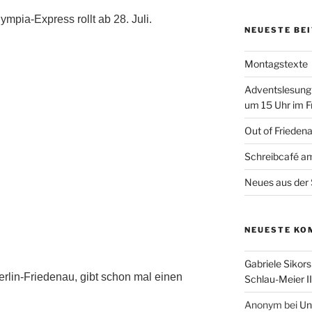
ympia-Express rollt ab 28. Juli.
NEUESTE BE
Montagstexte
Adventslesung
um 15 Uhr im F
Out of Frieden
Schreibcafé am
Neues aus der 
NEUESTE KO
Gabriele Sikors
erlin-Friedenau, gibt schon mal einen
Schlau-Meier II
Anonym
bei
Un