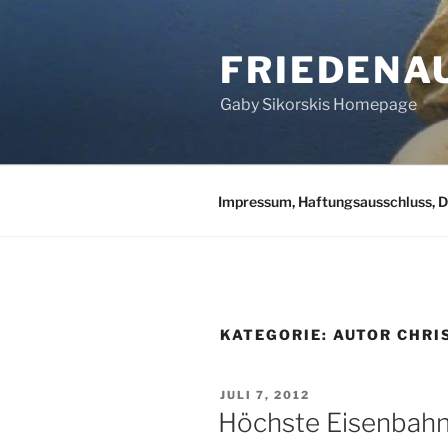
Zum
Inhalt
FRIEDENA
springen
Gaby Sikorskis Homepage
Impressum, Haftungsausschluss, 
KATEGORIE:
AUTOR CHRI
VERÖFFENTLICHT
JULI 7, 2012
AM
Höchste Eisenbahn