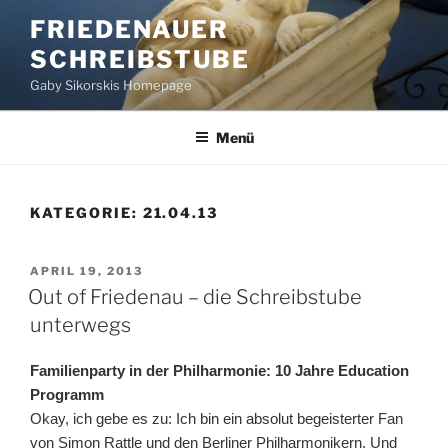
Zum
FRIEDENAUER
Inhalt
SCHREIBSTUBE
springen
Gaby Sikorskis Homepage
Menü
KATEGORIE:
21.04.13
VERÖFFENTLICHT
APRIL 19, 2013
AM
Out of Friedenau – die Schreibstube
unterwegs
Familienparty in der Philharmonie: 10 Jahre Education
Programm
Okay, ich gebe es zu: Ich bin ein absolut begeisterter Fan
von Simon Rattle und den Berliner Philharmonikern. Und