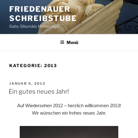
Zum
FRIEDENAUER
Inhalt
SCHREIBSTUBE
springen
Gaby Sikorskis Homepage
Menü
KATEGORIE:
2013
VERÖFFENTLICHT
JANUAR 5, 2013
AM
Ein gutes neues Jahr!
Auf Wiedersehen 2012 – herzlich willkommen 2013!
Wir wünschen ein frohes neues Jahr.