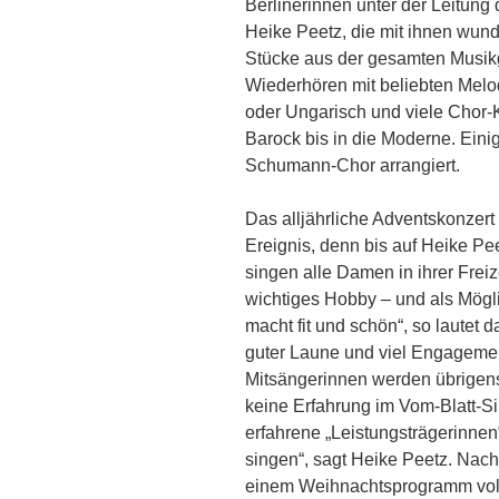
Berlinerinnen unter der Leitun
Heike Peetz, die mit ihnen wu
Stücke aus der gesamten Musikge
Wiederhören mit beliebten Melo
oder Ungarisch und viele Chor-
Barock bis in die Moderne. Eini
Schumann-Chor arrangiert.
Das alljährliche Adventskonzert 
Ereignis, denn bis auf Heike Peet
singen alle Damen in ihrer Frei
wichtiges Hobby – und als Mögli
macht fit und schön“, so lautet 
guter Laune und viel Engagemen
Mitsängerinnen werden übrigens
keine Erfahrung im Vom-Blatt-S
erfahrene „Leistungsträgerinne
singen“, sagt Heike Peetz. Nach 
einem Weihnachtsprogramm voll