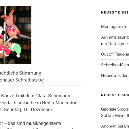
NEUESTE BE
Montagstexte
Adventslesung
um 15 Uhr im F
Out of Frieden
Schreibcafé am
achtliche Stimmung
Neues aus der 
denauer Schreibstube
NEUESTE KO
ein Konzert mit dem Clara-Schumann-
-Gedächtniskirche in Berlin-Mariendorf.
Gabriele Sikors
am Sonntag, 16. Dezember.
Schlau-Meier II
 – das sind musikbegeisterte
Anonym
bei
Un