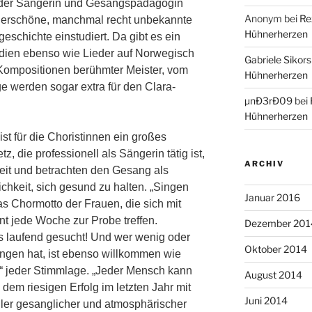
g der Sängerin und Gesangspädagogin
Anonym
bei
Re
nderschöne, manchmal recht unbekannte
Hühnerherzen
schichte einstudiert. Da gibt es ein
dien ebenso wie Lieder auf Norwegisch
Gabriele Sikors
Kompositionen berühmter Meister, vom
Hühnerherzen
ge werden sogar extra für den Clara-
µnÐ3rÐ09
bei
Hühnerherzen
ist für die Choristinnen ein großes
z, die professionell als Sängerin tätig ist,
ARCHIV
zeit und betrachten den Gesang als
chkeit, sich gesund zu halten. „Singen
Januar 2016
das Chormotto der Frauen, die sich mit
t jede Woche zur Probe treffen.
Dezember 201
 laufend gesucht! Und wer wenig oder
Oktober 2014
ingen hat, ist ebenso willkommen wie
n“ jeder Stimmlage. „Jeder Mensch kann
August 2014
dem riesigen Erfolg im letzten Jahr mit
Juni 2014
er gesanglicher und atmosphärischer